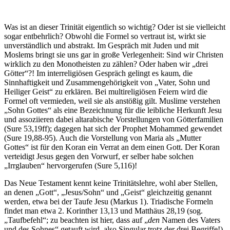
Was ist an dieser Trinität eigentlich so wichtig? Oder ist sie vielleicht
sogar entbehrlich? Obwohl die Formel so vertraut ist, wirkt sie
unverständlich und abstrakt. Im Gespräch mit Juden und mit
Moslems bringt sie uns gar in große Verlegenheit: Sind wir Christen
wirklich zu den Monotheisten zu zählen? Oder haben wir „drei
Götter“?! Im interreligiösen Gespräch gelingt es kaum, die
Sinnhaftigkeit und Zusammengehörigkeit von „Vater, Sohn und
Heiliger Geist“ zu erklären. Bei multireligiösen Feiern wird die
Formel oft vermieden, weil sie als anstößig gilt. Muslime verstehen
„Sohn Gottes“ als eine Bezeichnung für die leibliche Herkunft Jesu
und assoziieren dabei altarabische Vorstellungen von Götterfamilien
(Sure 53,19ff); dagegen hat sich der Prophet Mohammed gewendet
(Sure 19,88-95). Auch die Vorstellung von Maria als „Mutter
Gottes“ ist für den Koran ein Verrat an dem einen Gott. Der Koran
verteidigt Jesus gegen den Vorwurf, er selber habe solchen
„Irrglauben“ hervorgerufen (Sure 5,116)!
Das Neue Testament kennt keine Trinitätslehre, wohl aber Stellen,
an denen „Gott“, „Jesus/Sohn“ und „Geist“ gleichzeitig genannt
werden, etwa bei der Taufe Jesu (Markus 1). Triadische Formeln
findet man etwa 2. Korinther 13,13 und Matthäus 28,19 (sog.
„Taufbefehl“; zu beachten ist hier, dass auf „
den
Namen des Vaters
und des Sohnes“ getauft wird, also Singular trotz der drei Begriffe!).