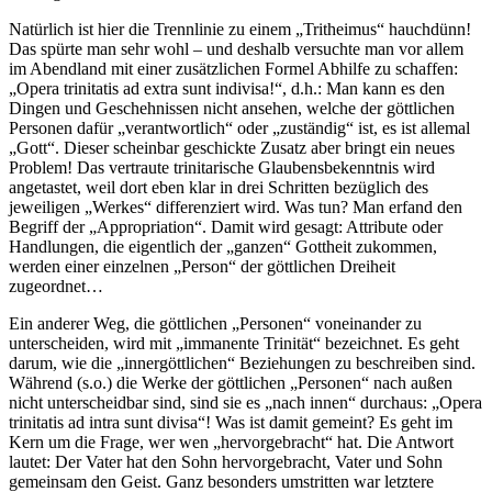
Natürlich ist hier die Trennlinie zu einem „Tritheimus“ hauchdünn!
Das spürte man sehr wohl – und deshalb versuchte man vor allem
im Abendland mit einer zusätzlichen Formel Abhilfe zu schaffen:
„Opera trinitatis ad extra sunt indivisa!“, d.h.: Man kann es den
Dingen und Geschehnissen nicht ansehen, welche der göttlichen
Personen dafür „verantwortlich“ oder „zuständig“ ist, es ist allemal
„Gott“. Dieser scheinbar geschickte Zusatz aber bringt ein neues
Problem! Das vertraute trinitarische Glaubensbekenntnis wird
angetastet, weil dort eben klar in drei Schritten bezüglich des
jeweiligen „Werkes“ differenziert wird. Was tun? Man erfand den
Begriff der „Appropriation“. Damit wird gesagt: Attribute oder
Handlungen, die eigentlich der „ganzen“ Gottheit zukommen,
werden einer einzelnen „Person“ der göttlichen Dreiheit
zugeordnet…
Ein anderer Weg, die göttlichen „Personen“ voneinander zu
unterscheiden, wird mit „immanente Trinität“ bezeichnet. Es geht
darum, wie die „innergöttlichen“ Beziehungen zu beschreiben sind.
Während (s.o.) die Werke der göttlichen „Personen“ nach außen
nicht unterscheidbar sind, sind sie es „nach innen“ durchaus: „Opera
trinitatis ad intra sunt divisa“! Was ist damit gemeint? Es geht im
Kern um die Frage, wer wen „hervorgebracht“ hat. Die Antwort
lautet: Der Vater hat den Sohn hervorgebracht, Vater und Sohn
gemeinsam den Geist. Ganz besonders umstritten war letztere