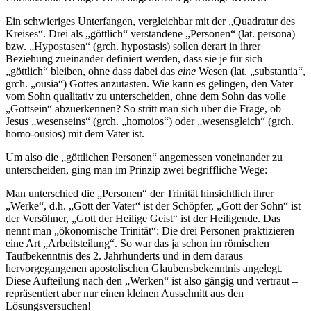
Ein schwieriges Unterfangen, vergleichbar mit der „Quadratur des
Kreises“. Drei als „göttlich“ verstandene „Personen“ (lat. persona)
bzw. „Hypostasen“ (grch. hypostasis) sollen derart in ihrer
Beziehung zueinander definiert werden, dass sie je für sich
„göttlich“ bleiben, ohne dass dabei das
eine
Wesen (lat. „substantia“,
grch. „ousia“) Gottes anzutasten. Wie kann es gelingen, den Vater
vom Sohn qualitativ zu unterscheiden, ohne dem Sohn das volle
„Gottsein“ abzuerkennen? So stritt man sich über die Frage, ob
Jesus „wesenseins“ (grch. „homoios“) oder „wesensgleich“ (grch.
homo-ousios) mit dem Vater ist.
Um also die „göttlichen Personen“ angemessen voneinander zu
unterscheiden, ging man im Prinzip zwei begriffliche Wege:
Man unterschied die „Personen“ der Trinität hinsichtlich ihrer
„Werke“, d.h. „Gott der Vater“ ist der Schöpfer, „Gott der Sohn“ ist
der Versöhner, „Gott der Heilige Geist“ ist der Heiligende. Das
nennt man „ökonomische Trinität“: Die drei Personen praktizieren
eine Art „Arbeitsteilung“. So war das ja schon im römischen
Taufbekenntnis des 2. Jahrhunderts und in dem daraus
hervorgegangenen apostolischen Glaubensbekenntnis angelegt.
Diese Aufteilung nach den „Werken“ ist also gängig und vertraut –
repräsentiert aber nur einen kleinen Ausschnitt aus den
Lösungsversuchen!