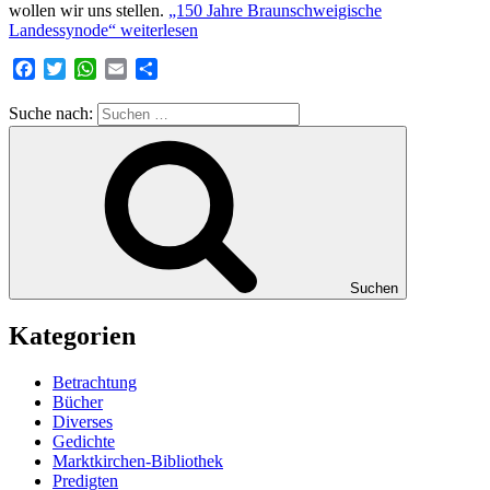
wollen wir uns stellen.
„150 Jahre Braunschweigische
Landessynode“
weiterlesen
Facebook
Twitter
WhatsApp
Email
Teilen
Suche nach:
Suchen
Kategorien
Betrachtung
Bücher
Diverses
Gedichte
Marktkirchen-Bibliothek
Predigten