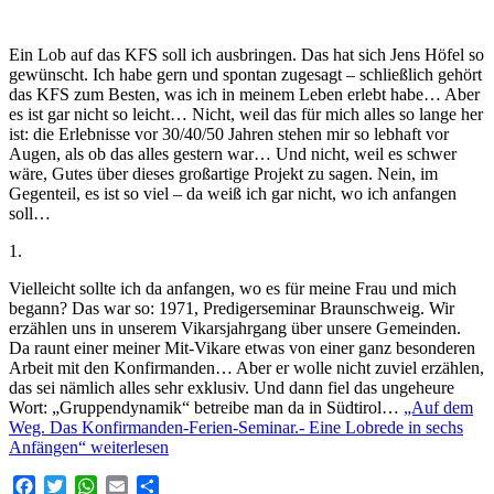
Ein Lob auf das KFS soll ich ausbringen. Das hat sich Jens Höfel so
gewünscht. Ich habe gern und spontan zugesagt – schließlich gehört
das KFS zum Besten, was ich in meinem Leben erlebt habe… Aber
es ist gar nicht so leicht… Nicht, weil das für mich alles so lange her
ist: die Erlebnisse vor 30/40/50 Jahren stehen mir so lebhaft vor
Augen, als ob das alles gestern war… Und nicht, weil es schwer
wäre, Gutes über dieses großartige Projekt zu sagen. Nein, im
Gegenteil, es ist so viel – da weiß ich gar nicht, wo ich anfangen
soll…
1.
Vielleicht sollte ich da anfangen, wo es für meine Frau und mich
begann? Das war so: 1971, Predigerseminar Braunschweig. Wir
erzählen uns in unserem Vikarsjahrgang über unsere Gemeinden.
Da raunt einer meiner Mit-Vikare etwas von einer ganz besonderen
Arbeit mit den Konfirmanden… Aber er wolle nicht zuviel erzählen,
das sei nämlich alles sehr exklusiv. Und dann fiel das ungeheure
Wort: „Gruppendynamik“ betreibe man da in Südtirol…
„Auf dem
Weg. Das Konfirmanden-Ferien-Seminar.- Eine Lobrede in sechs
Anfängen“
weiterlesen
Facebook
Twitter
WhatsApp
Email
Teilen