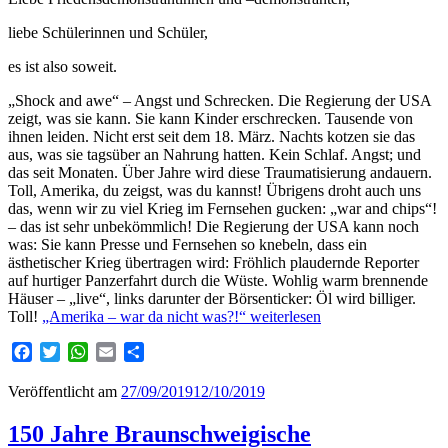
liebe Schülerinnen und Schüler,
es ist also soweit.
„Shock and awe“ – Angst und Schrecken. Die Regierung der USA
zeigt, was sie kann. Sie kann Kinder erschrecken. Tausende von
ihnen leiden. Nicht erst seit dem 18. März. Nachts kotzen sie das
aus, was sie tagsüber an Nahrung hatten. Kein Schlaf. Angst; und
das seit Monaten. Über Jahre wird diese Traumatisierung andauern.
Toll, Amerika, du zeigst, was du kannst! Übrigens droht auch uns
das, wenn wir zu viel Krieg im Fernsehen gucken: „war and chips“!
– das ist sehr unbekömmlich! Die Regierung der USA kann noch
was: Sie kann Presse und Fernsehen so knebeln, dass ein
ästhetischer Krieg übertragen wird: Fröhlich plaudernde Reporter
auf hurtiger Panzerfahrt durch die Wüste. Wohlig warm brennende
Häuser – „live“, links darunter der Börsenticker: Öl wird billiger.
Toll!
„Amerika – war da nicht was?!“
weiterlesen
Facebook
Twitter
WhatsApp
Email
Teilen
Veröffentlicht am
27/09/2019
12/10/2019
150 Jahre Braunschweigische