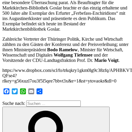
eine besondere Überraschung parat. Als Beauftragter für die
Marktkirchen-Bibliothek Goslar brachte er das einzig erhaltene und
500 Jahre alte Exemplar des Erfurter „Ferbefass-Enchiridions“ mit
ins Augustinerkloster und präsentierte es dem Publikum. Das
Exemplar befindet sich heute im Bestand der
Marktkirchenbibliothek Goslar.
Zahlreiche Vertreter der Thüringer Politik, Kirche und Wirtschaft
zählten zu den Gästen der Konferenz und der Preisverleihung; unter
ihnen Ministerpräsident
Bodo Ramelow
, Minister für Wirtschaft,
Wissenschaft und Digitales
Wolfgang Tiefensee
und der
Vorsitzende der CDU-Landtagsfraktion Prof. Dr.
Mario Voigt
.
https://www.dropbox.com/scl/fo/trkqkry1gkm0lg9c38zfq/APHBKV
QFse4?
rlkey=g56xuzl7ou3f5l5qee7bbvt3x&e=1&st=ytovaokr&dl=0
Facebook
Twitter
WhatsApp
Email
Teilen
Suche nach: