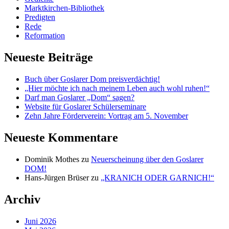
Marktkirchen-Bibliothek
Predigten
Rede
Reformation
Neueste Beiträge
Buch über Goslarer Dom preisverdächtig!
„Hier möchte ich nach meinem Leben auch wohl ruhen!“
Darf man Goslarer „Dom“ sagen?
Website für Goslarer Schülerseminare
Zehn Jahre Förderverein: Vortrag am 5. November
Neueste Kommentare
Dominik Mothes
zu
Neuerscheinung über den Goslarer
DOM!
Hans-Jürgen Brüser
zu
„KRANICH ODER GARNICH!“
Archiv
Juni 2026