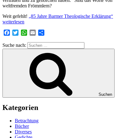
vertrauen und zu gehorchen haben.“ Sind das Worte von
weltfremden Frömmlern?
Weit gefehlt!
„85 Jahre Barmer Theologische Erklärung“
weiterlesen
Facebook
Twitter
WhatsApp
Email
Teilen
Suche nach:
Suchen
Kategorien
Betrachtung
Bücher
Diverses
Gedichte