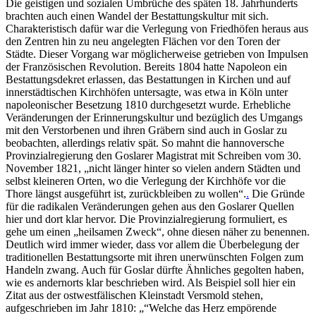
Die geistigen und sozialen Umbrüche des späten 18. Jahrhunderts
brachten auch einen Wandel der Bestattungskultur mit sich.
Charakteristisch dafür war die Verlegung von Friedhöfen heraus aus
den Zentren hin zu neu angelegten Flächen vor den Toren der
Städte. Dieser Vorgang war möglicherweise getrieben von Impulsen
der Französischen Revolution. Bereits 1804 hatte Napoleon ein
Bestattungsdekret erlassen, das Bestattungen in Kirchen und auf
innerstädtischen Kirchhöfen untersagte, was etwa in Köln unter
napoleonischer Besetzung 1810 durchgesetzt wurde. Erhebliche
Veränderungen der Erinnerungskultur und bezüglich des Umgangs
mit den Verstorbenen und ihren Gräbern sind auch in Goslar zu
beobachten, allerdings relativ spät. So mahnt die hannoversche
Provinzialregierung den Goslarer Magistrat mit Schreiben vom 30.
November 1821, „nicht länger hinter so vielen andern Städten und
selbst kleineren Orten, wo die Verlegung der Kirchhöfe vor die
Thore längst ausgeführt ist, zurückbleiben zu wollen“.
.
Die Gründe
für die radikalen Veränderungen gehen aus den Goslarer Quellen
hier und dort klar hervor. Die Provinzialregierung formuliert, es
gehe um einen „heilsamen Zweck“, ohne diesen näher zu benennen.
Deutlich wird immer wieder, dass vor allem die Überbelegung der
traditionellen Bestattungsorte mit ihren unerwünschten Folgen zum
Handeln zwang. Auch für Goslar dürfte Ähnliches gegolten haben,
wie es andernorts klar beschrieben wird. Als Beispiel soll hier ein
Zitat aus der ostwestfälischen Kleinstadt Versmold stehen,
aufgeschrieben im Jahr 1810: „“Welche das Herz empörende