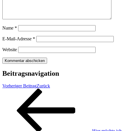
Name
*
E-Mail-Adresse
*
Website
Beitragsnavigation
Vorheriger Beitrag
Zurück
„Hier möchte ich