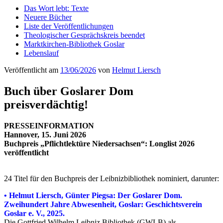
Das Wort lebt: Texte
Neuere Bücher
Liste der Veröffentlichungen
Theologischer Gesprächskreis beendet
Marktkirchen-Bibliothek Goslar
Lebenslauf
Veröffentlicht am
13/06/2026
von
Helmut Liersch
Buch über Goslarer Dom
preisverdächtig!
PRESSEINFORMATION
Hannover, 15. Juni 2026
Buchpreis „Pflichtlektüre Niedersachsen“: Longlist 2026
veröffentlicht
24 Titel für den Buchpreis der Leibnizbibliothek nominiert, darunter:
• Helmut Liersch, Günter Piegsa: Der G
oslarer Dom.
Zweihundert Jahre Abwesenheit,
Goslar:
Geschichtsverein
Goslar e. V., 2025.
Die Gottfried Wilhelm Leibniz Bibliothek (GWLB) als