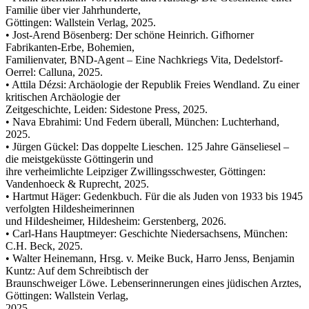
Familie über vier Jahrhunderte,
Göttingen: Wallstein Verlag, 2025.
• Jost-Arend Bösenberg: Der schöne Heinrich. Gifhorner
Fabrikanten-Erbe, Bohemien,
Familienvater, BND-Agent – Eine Nachkriegs Vita, Dedelstorf-
Oerrel: Calluna, 2025.
• Attila Dézsi: Archäologie der Republik Freies Wendland. Zu einer
kritischen Archäologie der
Zeitgeschichte, Leiden: Sidestone Press, 2025.
• Nava Ebrahimi: Und Federn überall, München: Luchterhand,
2025.
• Jürgen Gückel: Das doppelte Lieschen. 125 Jahre Gänseliesel –
die meistgeküsste Göttingerin und
ihre verheimlichte Leipziger Zwillingsschwester, Göttingen:
Vandenhoeck & Ruprecht, 2025.
• Hartmut Häger: Gedenkbuch. Für die als Juden von 1933 bis 1945
verfolgten Hildesheimerinnen
und Hildesheimer, Hildesheim: Gerstenberg, 2026.
• Carl-Hans Hauptmeyer: Geschichte Niedersachsens, München:
C.H. Beck, 2025.
• Walter Heinemann, Hrsg. v. Meike Buck, Harro Jenss, Benjamin
Kuntz: Auf dem Schreibtisch der
Braunschweiger Löwe. Lebenserinnerungen eines jüdischen Arztes,
Göttingen: Wallstein Verlag,
2025.