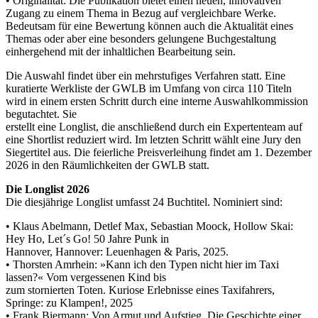
• Originalität: Die Publikation bietet einen neuen, innovativen
Zugang zu einem Thema in Bezug auf vergleichbare Werke.
Bedeutsam für eine Bewertung können auch die Aktualität eines
Themas oder aber eine besonders gelungene Buchgestaltung
einhergehend mit der inhaltlichen Bearbeitung sein.
Die Auswahl findet über ein mehrstufiges Verfahren statt. Eine
kuratierte Werkliste der GWLB im Umfang von circa 110 Titeln
wird in einem ersten Schritt durch eine interne Auswahlkommission
begutachtet. Sie
erstellt eine Longlist, die anschließend durch ein Expertenteam auf
eine Shortlist reduziert wird. Im letzten Schritt wählt eine Jury den
Siegertitel aus. Die feierliche Preisverleihung findet am 1. Dezember
2026 in den Räumlichkeiten der GWLB statt.
Die Longlist 2026
Die diesjährige Longlist umfasst 24 Buchtitel. Nominiert sind:
• Klaus Abelmann, Detlef Max, Sebastian Moock, Hollow Skai:
Hey Ho, Let´s Go! 50 Jahre Punk in
Hannover, Hannover: Leuenhagen & Paris, 2025.
• Thorsten Amrhein: »Kann ich den Typen nicht hier im Taxi
lassen?« Vom vergessenen Kind bis
zum stornierten Toten. Kuriose Erlebnisse eines Taxifahrers,
Springe: zu Klampen!, 2025
• Frank Biermann: Von Armut und Aufstieg. Die Geschichte einer