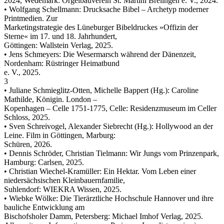
2024, Wedemark: Orgelbauverein St. Martini Brelingen e. V., 2024.
• Wolfgang Schellmann: Drucksache Bibel – Archetyp moderner
Printmedien. Zur
Marketingstrategie des Lüneburger Bibeldruckes »Offizin der
Sterne« im 17. und 18. Jahrhundert,
Göttingen: Wallstein Verlag, 2025.
• Jens Schmeyers: Die Wesermarsch während der Dänenzeit,
Nordenham: Rüstringer Heimatbund
e. V., 2025.
3
• Juliane Schmieglitz-Otten, Michelle Bappert (Hg.): Caroline
Mathilde, Königin. London –
Kopenhagen – Celle 1751-1775, Celle: Residenzmuseum im Celler
Schloss, 2025.
• Sven Schreivogel, Alexander Siebrecht (Hg.): Hollywood an der
Leine. Film in Göttingen, Marburg:
Schüren, 2026.
• Dennis Schröder, Christian Tielmann: Wir Jungs vom Prinzenpark,
Hamburg: Carlsen, 2025.
• Christian Wiechel-Kramüller: Ein Hektar. Vom Leben einer
niedersächsischen Kleinbauernfamilie,
Suhlendorf: WIEKRA Wissen, 2025.
• Wiebke Wölke: Die Tierärztliche Hochschule Hannover und ihre
bauliche Entwicklung am
Bischofsholer Damm, Petersberg: Michael Imhof Verlag, 2025.