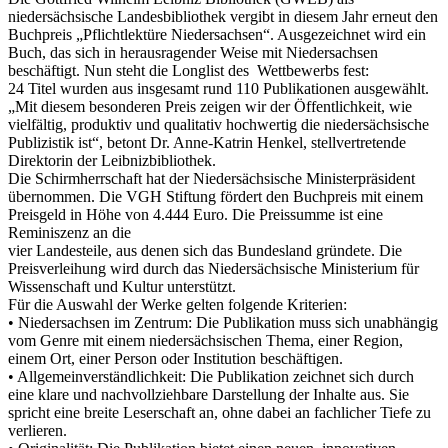
niedersächsische Landesbibliothek vergibt in diesem Jahr erneut den
Buchpreis „Pflichtlektüre Niedersachsen“. Ausgezeichnet wird ein
Buch, das sich in herausragender Weise mit Niedersachsen
beschäftigt. Nun steht die Longlist des Wettbewerbs fest:
24 Titel wurden aus insgesamt rund 110 Publikationen ausgewählt.
„Mit diesem besonderen Preis zeigen wir der Öffentlichkeit, wie
vielfältig, produktiv und qualitativ hochwertig die niedersächsische
Publizistik ist“, betont Dr. Anne-Katrin Henkel, stellvertretende
Direktorin der Leibnizbibliothek.
Die Schirmherrschaft hat der Niedersächsische Ministerpräsident
übernommen. Die VGH Stiftung fördert den Buchpreis mit einem
Preisgeld in Höhe von 4.444 Euro. Die Preissumme ist eine
Reminiszenz an die
vier Landesteile, aus denen sich das Bundesland gründete. Die
Preisverleihung wird durch das Niedersächsische Ministerium für
Wissenschaft und Kultur unterstützt.
Für die Auswahl der Werke gelten folgende Kriterien:
• Niedersachsen im Zentrum: Die Publikation muss sich unabhängig
vom Genre mit einem niedersächsischen Thema, einer Region,
einem Ort, einer Person oder Institution beschäftigen.
• Allgemeinverständlichkeit: Die Publikation zeichnet sich durch
eine klare und nachvollziehbare Darstellung der Inhalte aus. Sie
spricht eine breite Leserschaft an, ohne dabei an fachlicher Tiefe zu
verlieren.