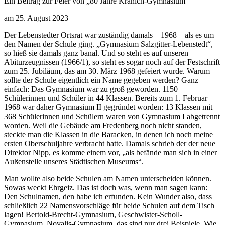
Ein Beitrag zur Feier von „80 Jahre Kranich-Gymnasium“
am 25. August 2023
Der Lebenstedter Ortsrat war zuständig damals – 1968 – als es um
den Namen der Schule ging. „Gymnasium Salzgitter-Lebenstedt“,
so hieß sie damals ganz banal. Und so steht es auf unseren
Abiturzeugnissen (1966/1), so steht es sogar noch auf der Festschrift
zum 25. Jubiläum, das am 30. März 1968 gefeiert wurde. Warum
sollte der Schule eigentlich ein Name gegeben werden? Ganz
einfach: Das Gymnasium war zu groß geworden. 1150
Schülerinnen und Schüler in 44 Klassen. Bereits zum 1. Februar
1968 war daher Gymnasium II gegründet worden: 13 Klassen mit
368 Schülerinnen und Schülern waren von Gymnasium I abgetrennt
worden. Weil die Gebäude am Fredenberg noch nicht standen,
steckte man die Klassen in die Baracken, in denen ich noch meine
ersten Oberschuljahre verbracht hatte. Damals schrieb der der neue
Direktor Nipp, es komme einem vor, „als befände man sich in einer
Außenstelle unseres Städtischen Museums“.
Man wollte also beide Schulen am Namen unterscheiden können.
Sowas weckt Ehrgeiz. Das ist doch was, wenn man sagen kann:
Den Schulnamen, den habe ich erfunden. Kein Wunder also, dass
schließlich 22 Namensvorschläge für beide Schulen auf dem Tisch
lagen! Bertold-Brecht-Gymnasium, Geschwister-Scholl-
Gymnasium, Novalis-Gymnasium, das sind nur drei Beispiele. Wie